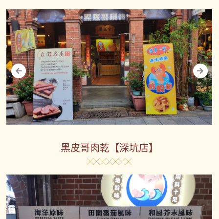
黑皮哥肉乾【深坑店】