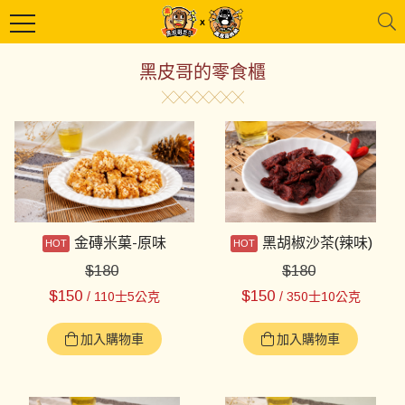
黑皮哥的零食櫃
金磚米菓-原味
黑胡椒沙茶(辣味)
$
180
$
180
$
150
$
150
/ 110士5公克
/ 350士10公克
加入購物車
加入購物車