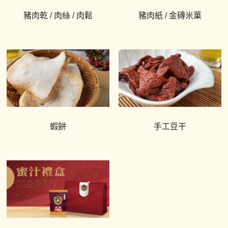
豬肉乾 / 肉絲 / 肉鬆
豬肉紙 / 金磚米菓
蝦餅
手工豆干