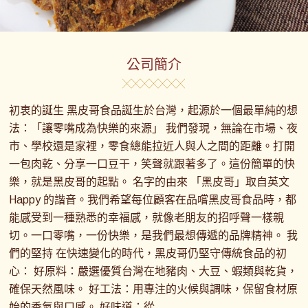
公司簡介
初衷的誕生 黑皮哥食品誕生於台灣，起源於一個最單純的想
法：「讓零嘴成為快樂的來源」 我們發現，無論在市場、夜
市、學校還是家裡，零食總能拉近人與人之間的距離。打開
一包肉乾、分享一口豆干，笑聲就跟著多了。這份簡單的快
樂，就是黑皮哥的起點。 名字的由來 「黑皮哥」取自英文
Happy 的諧音。我們希望每位顧客在品嚐黑皮哥食品時，都
能感受到一種熟悉的幸福感，就像老朋友的招呼聲一樣親
切。一口零嘴，一份快樂，是我們最想傳遞的品牌精神。 我
們的堅持 在快速變化的時代，黑皮哥仍堅守傳統食品的初
心： 好原料：嚴選優質台灣在地豬肉、大豆、蝦類與乾貨，
確保天然風味。 好工法：用專注的火候與調味，保留食材原
始的香氣與口感。 好味道：從