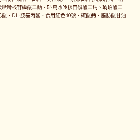
次黃嘌呤核苷磷酸二鈉、5'-鳥嘌呤核苷磷酸二鈉、琥珀酸二
酸、DL-胺基丙酸、食用紅色40號、硫酸鈣、脂肪酸甘油