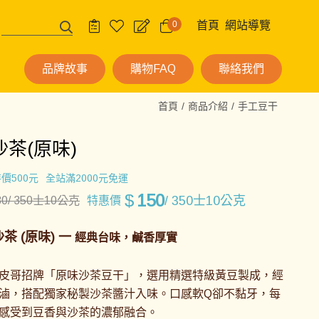
0
首頁
網站導覽
品牌故事
購物FAQ
聯絡我們
首頁
商品介紹
手工豆干
茶(原味)
價500元
全站滿2000元免運
$
150
/ 350士10公克
80
/ 350士10公克
特惠價
沙茶
(原味)
一
經典
台味，鹹香厚實
皮哥招牌「原味沙茶豆干」，選用精選特級黃豆製成，經
滷，搭配獨家秘製沙茶醬汁入味。口感軟Q卻不黏牙，每
感受到豆香與沙茶的濃郁融合。