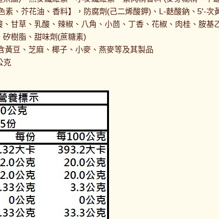
色素、芥花油、香料】，防腐劑(己二烯酸鉀)、L-麩酸鈉、5'-
酸、甘草、乳酸、辣椒、八角、小茴、丁香、花椒、肉桂、胺基乙
矽樹脂、甜味劑(蔗糖素)
含黃豆、芝麻、椰子、小麥、燕麥等及其製品
公克