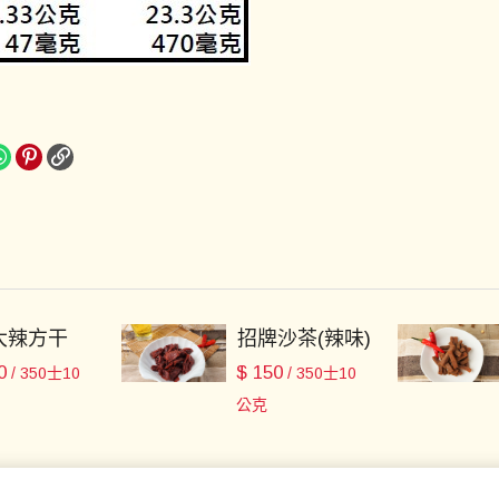
大辣方干
招牌沙茶(辣味)
0
$
150
/ 350士10
/ 350士10
公克