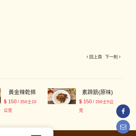
回上頁
下一則
黃金辣乾條
素蹄筋(原味)
$
150
$
150
/ 350士10
/ 200士5公
公克
克