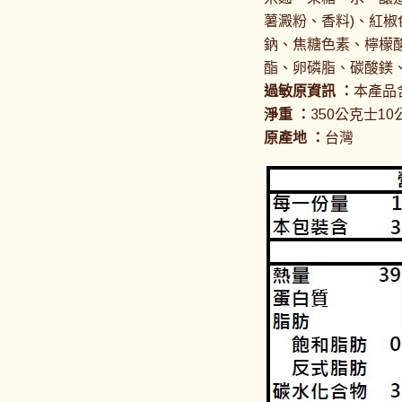
薯澱粉、香料)、紅椒
鈉、焦糖色素、檸檬
酯、卵磷脂、碳酸鎂、
過敏原資訊 ：
本產品
淨重 ：
350公克士10
原產地 ：
台灣