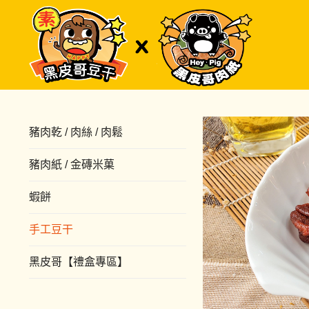
豬肉乾 / 肉絲 / 肉鬆
豬肉紙 / 金磚米菓
蝦餅
手工豆干
黑皮哥【禮盒專區】