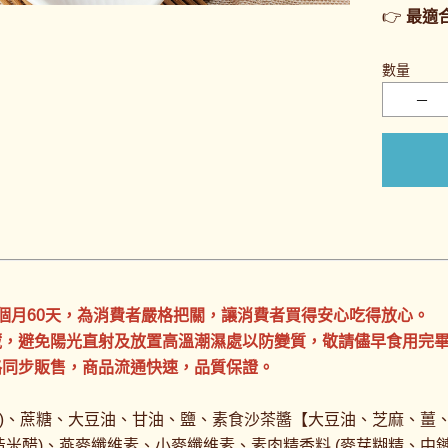
👉
最適
數量
2個月60天，為消費者嚴格把關，讓消費者買得安心吃得放心。
冷藏，避免陽光直射及放置高溫潮濕處以防變質，敬請儘早食用完
路同步販售，商品流通快速，品質保證。
)、蔗糖、大
豆油、甘油、鹽、素食沙茶醬【大豆油、芝麻、薑、
米醋)、燕麥纖維素、小麥纖維素、素肉精香料 (麥芽糊精、中