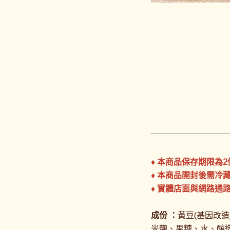
♦ 本商品保存期限為
♦ 本商品開封後需
♦ 實體店面與網路通
成份 ：
黃豆(基因改造
米麴、果糖、水、釀造