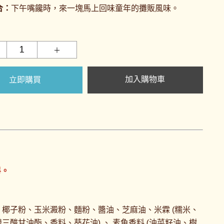
合：
下午嘴饞時，來一塊馬上回味童年的攤販風味。
加入購物車
立即購買
畢。
椰子粉、玉米澱粉、麵粉、醬油、芝麻油、米霖 (糯米、
鏈三
酸甘油酯、香料、葵花油) 、 素魚香料 (油菜籽油、樹