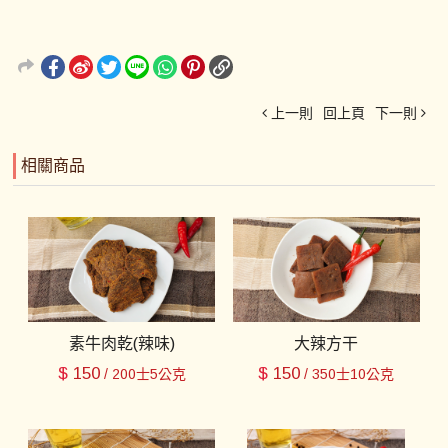
上一則
回上頁
下一則
相關商品
素牛肉乾(辣味)
大辣方干
$
150
$
150
/ 200士5公克
/ 350士10公克