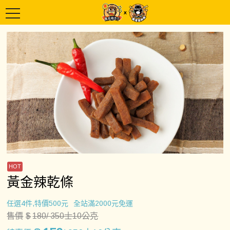
黃金辣乾條
任選4件,特價500元
全站滿2000元免運
售價
$
180
/ 350士10公克