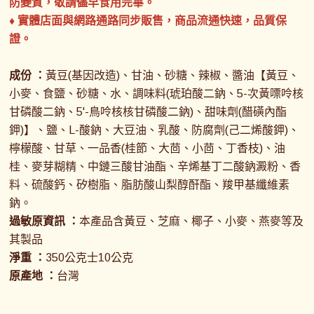
防變質，敬請儘早食用完畢。
♦ 實體店面與網路通路同步販售，商品流通快速，品質保
證。
成份 ：
黃豆(基因改造)、甘油、砂糖、辣椒、醬油【黃豆、
小麥、食鹽、砂糖、水、調味料(琥珀酸二鈉、5-次黃嘌呤核
甘磷酸二鈉、5'-鳥呤核核甘磷酸二鈉)、甜味劑(醋磺內酯
鉀)】、鹽、L-酸鈉、大豆油、乳酸、防腐劑(己二烯酸鉀)、
檸檬酸、甘草、一品香(桂節、大茴、小茴、丁香枝)、油
桂、麥芽糊精、中鏈三酸甘油酯、辛烯基丁二酸鈉澱粉、香
料、硫酸鈣、矽樹脂、脂肪酸山梨醇酐酯、羧甲基纖維素
鈉。
過敏原資訊 ：
本產品含黃豆、芝麻、椰子、小麥、燕麥等及
其製品
淨重 ：
350公克士10公克
原產地 ：
台灣