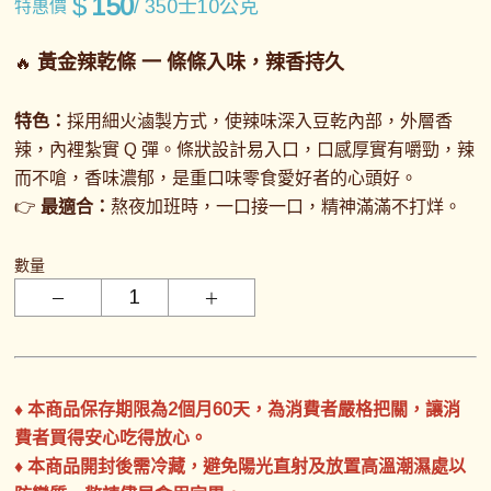
$
150
/ 350士10公克
特惠價
黃金辣乾條
一
條條入味，辣香持久
🔥
特色：
採用細火滷製方式，使辣味深入豆乾內部，外層香
辣，內裡紮實 Q 彈。條狀設計易入口，口感厚實有嚼勁，辣
而不嗆，香味濃郁，是重口味零食愛好者的心頭好。
👉
最適合：
熬夜加班時，一口接一口，精神滿滿不打烊。
數量
♦ 本商品保存期限為2個月60天，為消費者嚴格把關，讓消
費者買得安心吃得放心。
♦ 本商品開封後需冷藏，避免陽光直射及放置高溫潮濕處以