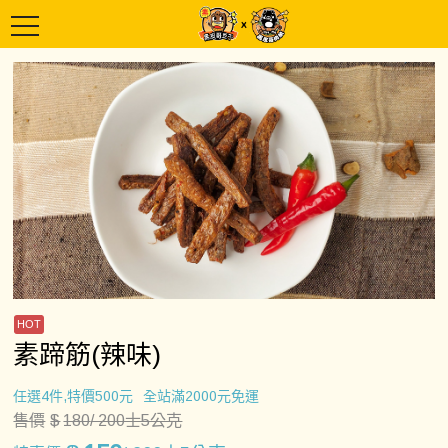
素蹄筋(辣味)
任選4件,特價500元
全站滿2000元免運
售價
$
180
/ 200士5公克