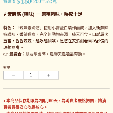
$
150
/ 200士5公克
特惠價
素蹄筋 (辣味) 一
麻辣夠味，嚼感十足
🌶️
特色：
「辣味素蹄筋」使用小麥蛋白製作而成，加入新鮮辣
椒調味，香辣過癮，完全無動物來源，純素可食。口感層次
豐富，香香辣辣、越嚼越涮嘴，是您在家追劇看電視必備的
理想零嘴 ~
👉
最適合：
朋友聚會時，邊聊天邊嗑最帶勁。
數量
♦ 本商品保存期限為2個月60天，為消費者嚴格把關，讓消
費者買得安心吃得放心。