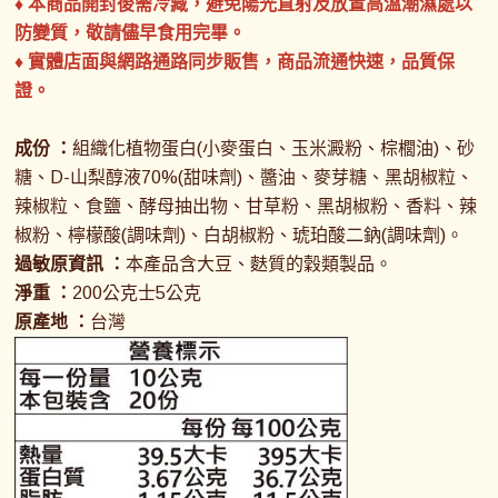
♦ 本商品開封後需冷藏，避免陽光直射及放置高溫潮濕處以
防變質，敬請儘早食用完畢。
♦ 實體店面與網路通路同步販售，商品流通快速，品質保
證。
成份 ：
組織化植物蛋白(小麥蛋白、玉米澱粉、棕櫚油)、砂
糖、D-山梨醇液70%(甜味劑)、醬油、麥芽糖、黑胡椒粒、
辣椒粒、食鹽、酵母抽出物、甘草粉、黑胡椒粉、香料、辣
椒粉、檸檬酸(調味劑)、白胡椒粉、琥珀酸二鈉(調味劑)。
過敏原資訊 ：
本產品含大豆、麩質的穀類製品。
淨重 ：
200公克士5公克
原產地 ：
台灣