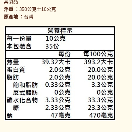
其製品
淨重 ：
350公克士10公克
原產地 ：
台灣