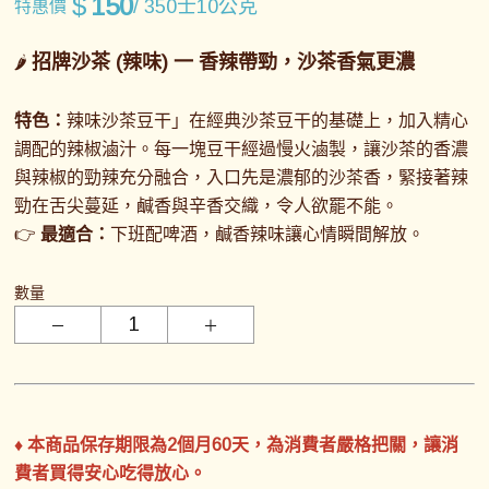
$
150
/ 350士10公克
特惠價
招牌沙茶 (辣味)
一
香辣帶勁，沙茶香氣更濃
🌶️
特色：
辣味沙茶豆干」在經典沙茶豆干的基礎上，加入精心
調配的辣椒滷汁。每一塊豆干經過慢火滷製，讓沙茶的香濃
與辣椒的勁辣充分融合，入口先是濃郁的沙茶香，緊接著辣
勁在舌尖蔓延，鹹香與辛香交織，令人欲罷不能。
👉
最適合：
下班配啤酒，鹹香辣味讓心情瞬間解放
。
數量
♦ 本商品保存期限為2個月60天，為消費者嚴格把關，讓消
費者買得安心吃得放心。