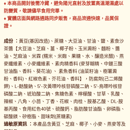
♦ 本商品開封後需冷藏，避免陽光直射及放置高溫潮濕處以
防變質，敬請儘早食用完畢。
♦ 實體店面與網路通路同步販售，商品流通快速，品質保
證。
成份 ：
黃豆(基因改造)、蔗糖、大豆油、甘油、鹽、素食沙
茶醬【大豆油、芝麻、薑、椰子粉、玉米澱粉、麵粉、醬
油、芝麻油、米霖 (糯米、米麴、果糖、水、釀造米醋)、燕
麥纖維素、小麥纖維素、素肉精香料 (麥芽糊精、中鏈三酸
甘油酯、香料、葵花油) 、 素魚香料 (油菜籽油、樹薯澱
粉、香料)、紅椒色素、芥花油、香料】，防腐劑(己二烯酸
鉀)、L-麩酸鈉、5'-次黃嘌呤核苷磷酸二鈉、5'-鳥嘌呤核苷
磷酸二鈉、琥珀酸二鈉、焦糖色素、檸檬酸、甘草、乳酸、
辣椒、八角、小茴、丁香、花椒、肉桂、胺基乙酸、DL-胺
基丙酸、食用紅色40號、硫酸鈣、脂肪酸甘油酯、卵磷脂、
碳酸鎂、矽樹脂、甜味劑(蔗糖素)
過敏原資訊 ：
本產品含黃豆、芝麻、椰子、小麥、燕麥等及