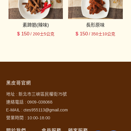
素蹄筋(辣味)
長形原味
$
150
$
150
/ 200士5公克
/ 350士10公克
黑皮哥官網
地址 : 新北市三峽區民權街75號
連絡電話 : 0909-038068
E-MAIL : ctes955113@gmail.com
營業時間 : 10:00-18:00
關於我們
會員服務
顧客服務