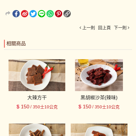
上一則
回上頁
下一則
相關商品
大辣方干
黑胡椒沙茶(辣味)
$
150
$
150
/ 350士10公克
/ 350士10公克