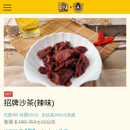
招牌沙茶(辣味)
任選4件,特價500元
全站滿2000元免運
售價
$
180
/ 350士10公克