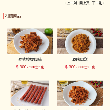
上一則
回上頁
下一則
相關商品
泰式檸檬肉絲
原味肉鬆
$
300
$
300
/ 230士5克
/ 300士10克