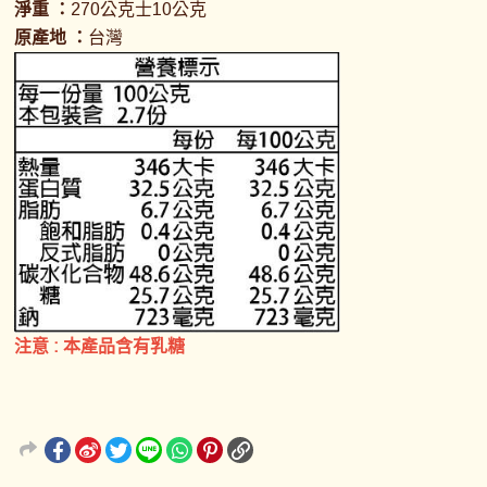
淨重 ：
270公克士10公克
原產地 ：
台灣
注意 : 本產品含有乳糖