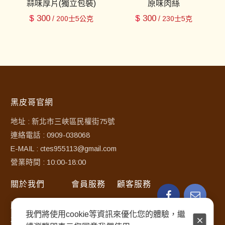
蒜味厚片(獨立包裝)
原味肉絲
$
300
$
300
/ 200士5公克
/ 230士5克
黑皮哥官網
地址 : 新北市三峽區民權街75號
連絡電話 : 0909-038068
E-MAIL : ctes955113@gmail.com
營業時間 : 10:00-18:00
關於我們
會員服務
顧客服務
關於黑皮哥豆干
訂購須知
常見問題
我們將使用cookie等資訊來優化您的體驗，繼
最新消息
使用條款
聯絡客服