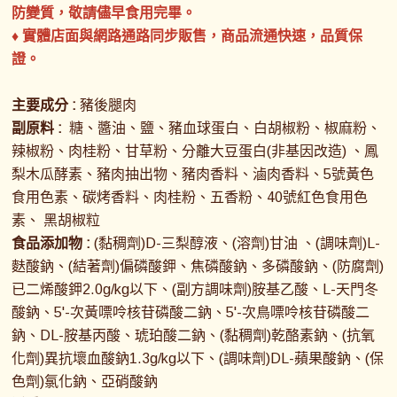
防變質，敬請儘早食用完畢。
♦ 實體店面與網路通路同步販售，商品流通快速，品質保
證。
主要成分 :
豬後腿肉
副原料 :
糖、醬油、鹽、豬血球蛋白、白胡椒粉、椒麻粉、
辣椒粉、肉桂粉、甘草粉、分離大豆蛋白(非基因改造) 、鳳
梨木瓜酵素、豬肉抽出物、豬肉香料、滷肉香料、5號黃色
食用色素、碳烤香料、肉桂粉、五香粉、40號紅色食用色
素、 黑胡椒粒
食品添加物 :
(黏稠劑)D-三梨醇液、(溶劑)甘油 、(調味劑)L-
麩酸鈉、(結著劑)偏磷酸鉀、焦磷酸鈉、多磷酸鈉、(防腐劑)
已二烯酸鉀2.0g/kg以下、(副方調味劑)胺基乙酸、L-天門冬
酸鈉、5'-次黃嘌呤核苷磷酸二鈉、5'-次鳥嘌呤核苷磷酸二
鈉、DL-胺基丙酸、琥珀酸二鈉、(黏稠劑)乾酪素鈉、(抗氧
化劑)異抗壞血酸鈉1.3g/kg以下、(調味劑)DL-蘋果酸鈉、(保
色劑)氯化鈉、亞硝酸鈉