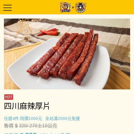
四川麻辣厚片
任選4件,特價1000元
全站滿2000元免運
售價
$
320
/ 270士10公克