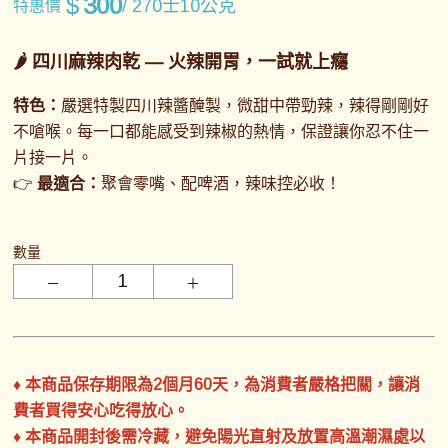
$
300
/ 270士10公克
特惠價
🌶️
四川麻辣肉乾
— 火辣開胃，一試就上癮
特色：
嚴選特製四川辣醬醃製，微甜中帶勁辣，辣得剛剛好
不嗆喉。每一口都能感受到辣椒的熱情，保證讓你忍不住一
片接一片。
👉
最適合：
聚會零嘴、配啤酒，辣味控必收！
數量
♦ 本商品保存期限為2個月60天，為消費者嚴格把關，讓消
費者買得安心吃得放心。
♦ 本商品開封後需冷藏，避免陽光直射及放置高溫潮濕處以