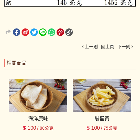
上一則
回上頁
下一則
相關商品
海洋原味
鹹蛋黃
$
100
$
100
/ 80公克
/ 75公克