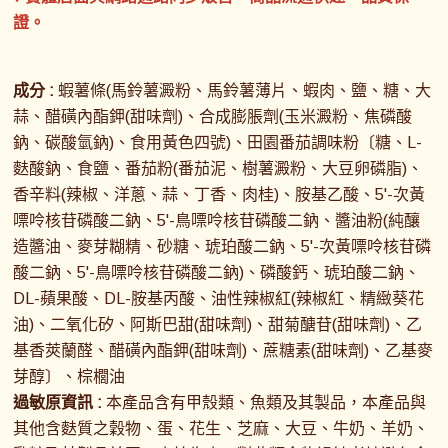
證。
成分 :
蝦薯條(馬鈴薯澱粉、馬鈴薯薄片、蝦肉、鹽、糖、大
蒜、醋磺內酯鉀(甜味劑)、合成膨脹劑(玉米澱粉、焦磷酸
鈉、碳酸氫鈉)、食用黃色四號)、田園番茄調味粉〔糖、L-
麩酸鈉、食鹽、番茄粉(番茄泥、樹薯澱粉、大豆卵磷脂)、
香辛料(辣椒、洋蔥、蒜、丁香、肉桂)、胺基乙酸、5'-次黃
嘌呤核苷磷酸二鈉、5'-鳥嘌呤核苷磷酸二鈉、醬油粉(純釀
造醬油、麥芽糊精、砂糖、琥珀酸二鈉、5'-次黃嘌呤核苷磷
酸二鈉、5'-鳥嘌呤核苷磷酸二鈉)、磷酸鈣、琥珀酸二鈉、
DL-蘋果酸、DL-胺基丙酸、油性辣椒紅(辣椒紅、精緻葵花
油)、二氧化矽、阿斯巴甜(甜味劑)、甜菊醣苷(甜味劑)、乙
基香莢蘭醛、醋磺內酯鉀(甜味劑)、蔗糖素(甜味劑)、乙基麥
芽醇〕、棕櫚油
過敏原資訊 :
本產品含有甲殼類、魚類及其製品，本產品與
其他含麩質之穀物、蛋、花生、芝麻、大豆、牛奶、羊奶、