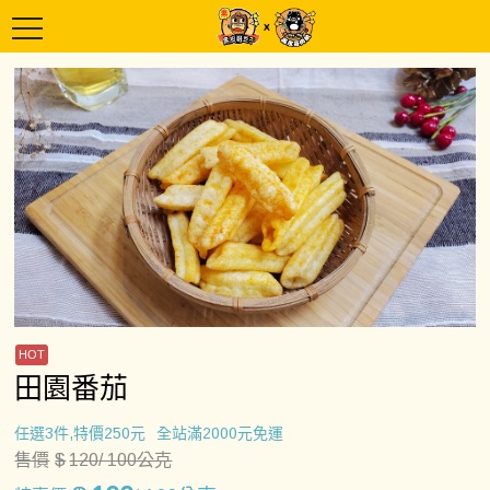
田園番茄
任選3件,特價250元
全站滿2000元免運
售價
$
120
/ 100公克