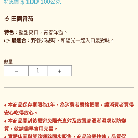
$
100
/ 100公克
特惠價
🍅
田園番茄
特色
：酸甜爽口，青春洋溢。
👉
最適合
：野餐郊遊時，和陽光一起入口最對味。
數量
♦ 本商品保存期限為1年，為消費者嚴格把關，讓消費者買得
安心吃得放心。
♦ 本商品開封後需避免陽光直射及放置高溫潮濕處以防變
質，敬請儘早食用完畢。
♦ 實體店面與網路通路同步販售，商品流通快速，品質保