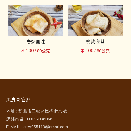
炭烤風味
鹽烤海苔
$
100
$
100
/ 80公克
/ 80公克
黑皮哥官網
地址 : 新北市三峽區民權街75號
連絡電話 : 0909-038068
E-MAIL : ctes955113@gmail.com